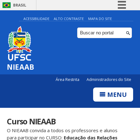
BRASIL
Simplifique!
ACESSIBILIDADE
ALTO CONTRASTE
MAPA DO SITE
Comunica BR
Participe
Acesso à informação
Legislação
NIEAAB
Canais
Área Restrita
Administradores do Site
MENU
Curso NIEAAB
O NIEAAB convida a todos os professores e alunos
para participar no CURSO:
Educação das Relações