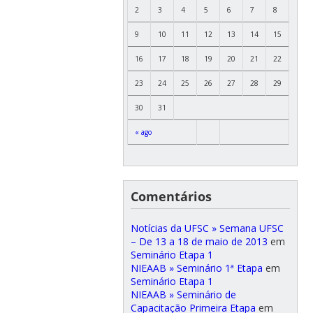
2
3
4
5
6
7
8
9
10
11
12
13
14
15
16
17
18
19
20
21
22
23
24
25
26
27
28
29
30
31
« ago
Comentários
Notícias da UFSC » Semana UFSC
– De 13 a 18 de maio de 2013
em
Seminário Etapa 1
NIEAAB » Seminário 1ª Etapa
em
Seminário Etapa 1
NIEAAB » Seminário de
Capacitação Primeira Etapa
em