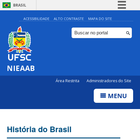
BRASIL
Simplifique!
ACESSIBILIDADE
ALTO CONTRASTE
MAPA DO SITE
Comunica BR
Participe
Acesso à informação
Legislação
NIEAAB
Canais
Área Restrita
Administradores do Site
MENU
História do Brasil